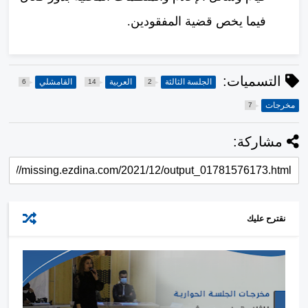
فيما يخص قضية المفقودين.
التسميات:
الجلسة الثالثة
العربية
القامشلي
6
14
2
مخرجات
7
مشاركة:
نقترح عليك